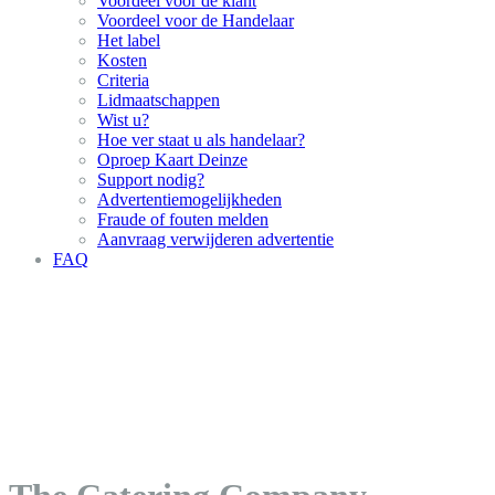
Voordeel voor de klant
Voordeel voor de Handelaar
Het label
Kosten
Criteria
Lidmaatschappen
Wist u?
Hoe ver staat u als handelaar?
Oproep Kaart Deinze
Support nodig?
Advertentiemogelijkheden
Fraude of fouten melden
Aanvraag verwijderen advertentie
FAQ