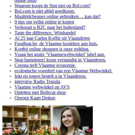
online shop
Waarom koopt de Sint niet op Bol.com?
Bol.com is niet altijd goedkoop.
Maaltijdcheques online gebruiken… kan dat?
9 tips om veilig online te kopen
Verkoopt u B2C naar het buitenland?
Taste the difference. Wijnhandel
Al 25 jaar Carlos Koffie uit Vlaanderen
Foodbag.be, de Vlaamse kookbox aan huis.
Kortbij online shoppen is onze redding.
Vraag het gratis ‘Vlaamsewebwinkel’ label aan.
Stop hamsteren! koop verstandig in Vlaanderen.
Corona treft Vlaamse economie.
ecologische voordeel van een Vlaamse Webwinkel.
Inkt en toners bestelt u in Vlaanderen.
interview Radio Tequila
Vlaamse webwinkel op AVS
Opletten met Bellecat shop
Oproep Kaart Deinze