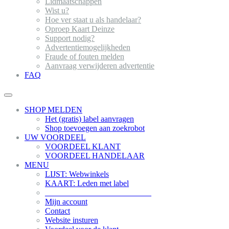
Lidmaatschappen
Wist u?
Hoe ver staat u als handelaar?
Oproep Kaart Deinze
Support nodig?
Advertentiemogelijkheden
Fraude of fouten melden
Aanvraag verwijderen advertentie
FAQ
SHOP MELDEN
Het (gratis) label aanvragen
Shop toevoegen aan zoekrobot
UW VOORDEEL
VOORDEEL KLANT
VOORDEEL HANDELAAR
MENU
LIJST: Webwinkels
KAART: Leden met label
__________________________
Mijn account
Contact
Website insturen