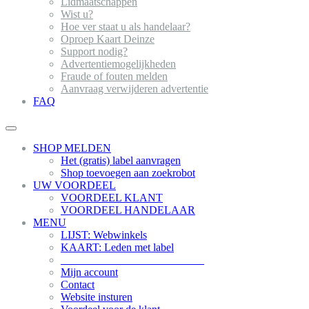
Lidmaatschappen
Wist u?
Hoe ver staat u als handelaar?
Oproep Kaart Deinze
Support nodig?
Advertentiemogelijkheden
Fraude of fouten melden
Aanvraag verwijderen advertentie
FAQ
SHOP MELDEN
Het (gratis) label aanvragen
Shop toevoegen aan zoekrobot
UW VOORDEEL
VOORDEEL KLANT
VOORDEEL HANDELAAR
MENU
LIJST: Webwinkels
KAART: Leden met label
__________________________
Mijn account
Contact
Website insturen