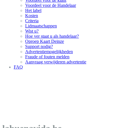
Voordeel voor de klant
Voordeel voor de Handelaar
Het label
Kosten
Criteria
Lidmaatschappen
Wist u?
Hoe ver staat u als handelaar?
Oproep Kaart Deinze
Support nodig?
Advertentiemogelijkheden
Fraude of fouten melden
Aanvraag verwijderen advertentie
FAQ