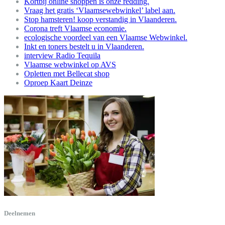
Kortbij online shoppen is onze redding.
Vraag het gratis ‘Vlaamsewebwinkel’ label aan.
Stop hamsteren! koop verstandig in Vlaanderen.
Corona treft Vlaamse economie.
ecologische voordeel van een Vlaamse Webwinkel.
Inkt en toners bestelt u in Vlaanderen.
interview Radio Tequila
Vlaamse webwinkel op AVS
Opletten met Bellecat shop
Oproep Kaart Deinze
Deelnemen