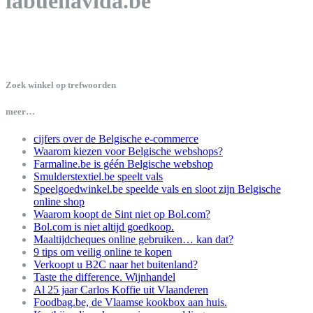
labuenavida.be
Zoek winkel op trefwoorden
meer…
cijfers over de Belgische e-commerce
Waarom kiezen voor Belgische webshops?
Farmaline.be is géén Belgische webshop
Smulderstextiel.be speelt vals
Speelgoedwinkel.be speelde vals en sloot zijn Belgische
online shop
Waarom koopt de Sint niet op Bol.com?
Bol.com is niet altijd goedkoop.
Maaltijdcheques online gebruiken… kan dat?
9 tips om veilig online te kopen
Verkoopt u B2C naar het buitenland?
Taste the difference. Wijnhandel
Al 25 jaar Carlos Koffie uit Vlaanderen
Foodbag.be, de Vlaamse kookbox aan huis.